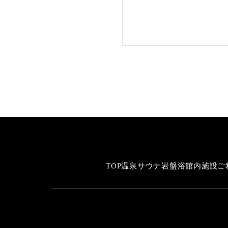
TOP
温泉
サウナ
岩盤浴
館内施設
ご