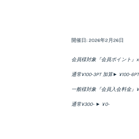
開催日: 2026年2月26日
会員様対象『会員ポイント』x
通常¥100-3PT 加算► ¥100-6P
一般様対象『会員入会料金』¥0
通常¥300- ► ¥0-